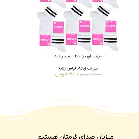
نیم ساق دو خط سفید رنانه
جوراب زنانه
,
لباس زنانه
125,100
تومان
139,000
تومان
میزبان صدای گرمتان هستیم