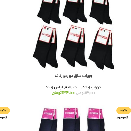
جوراب ساق دو ربع زنانه
جوراب زنانه
,
ست زنانه
,
لباس زنانه
134,100
تومان
149,000
تومان
-10%
-10%
ناموجود
ناموج