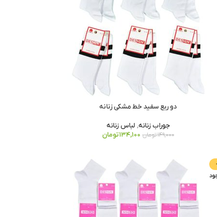
دو ربع سفید خط مشکی زنانه
جوراب زنانه
,
لباس زنانه
134,100
تومان
149,000
تومان
ود