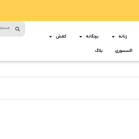
زنانه
بچگانه
کفش
اکسسوری
بلاگ